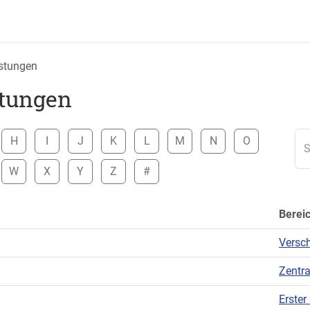
istungen
stungen
H
I
J
K
L
M
N
O
S
W
X
Y
Z
#
Berei
Versc
Zentra
Erster