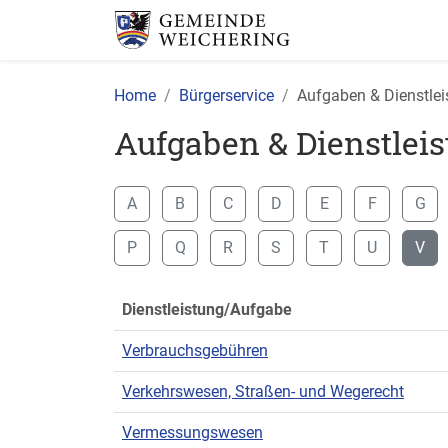
Home
Bürgerservice
Aufgaben & Dienstle
Aufgaben & Dienstlei
A
B
C
D
E
F
G
P
Q
R
S
T
U
V
Dienstleistung/Aufgabe
Verbrauchsgebühren
Verkehrswesen, Straßen- und Wegerecht
Vermessungswesen