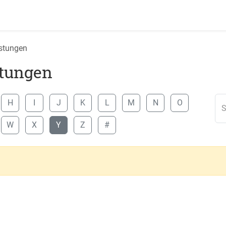
istungen
stungen
H
I
J
K
L
M
N
O
S
W
X
Y
Z
#