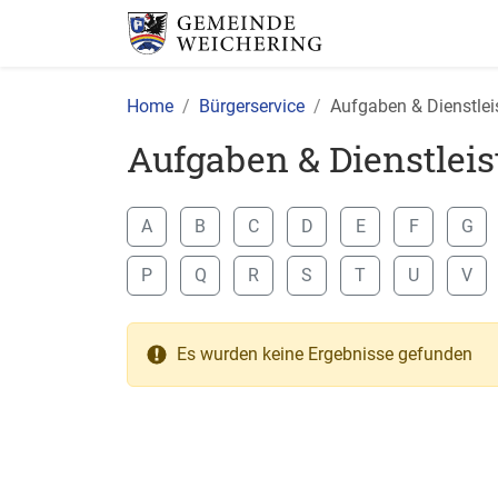
Home
Bürgerservice
Aufgaben & Dienstle
Aufgaben & Dienstlei
A
B
C
D
E
F
G
P
Q
R
S
T
U
V
Es wurden keine Ergebnisse gefunden